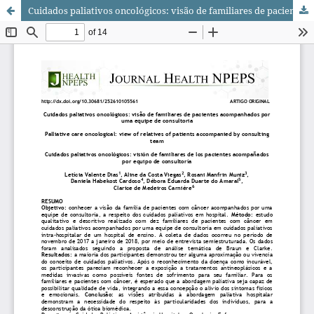
Cuidados paliativos oncológicos: visão de familiares de pacientes acompanhados por uma equipe de consultoria/ Palliative care oncological: view of relatives of patients accompanied by consulting team/ Cuidados paliativos oncológicos: visión de familiares de los pacientes acompañados por equipo de consultoría