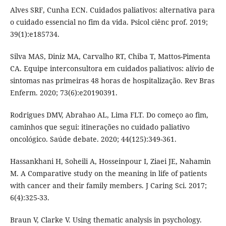
Alves SRF, Cunha ECN. Cuidados paliativos: alternativa para
o cuidado essencial no fim da vida. Psicol ciênc prof. 2019;
39(1):e185734.
Silva MAS, Diniz MA, Carvalho RT, Chiba T, Mattos-Pimenta
CA. Equipe interconsultora em cuidados paliativos: alívio de
sintomas nas primeiras 48 horas de hospitalização. Rev Bras
Enferm. 2020; 73(6):e20190391.
Rodrigues DMV, Abrahao AL, Lima FLT. Do começo ao fim,
caminhos que segui: itinerações no cuidado paliativo
oncológico. Saúde debate. 2020; 44(125):349-361.
Hassankhani H, Soheili A, Hosseinpour I, Ziaei JE, Nahamin
M. A Comparative study on the meaning in life of patients
with cancer and their family members. J Caring Sci. 2017;
6(4):325-33.
Braun V, Clarke V. Using thematic analysis in psychology.