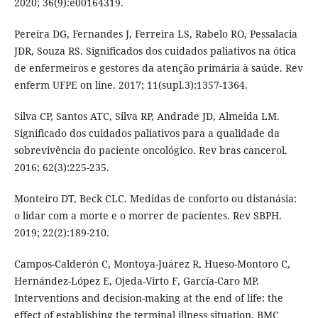
2020; 36(9):e00164319.
Pereira DG, Fernandes J, Ferreira LS, Rabelo RO, Pessalacia
JDR, Souza RS. Significados dos cuidados paliativos na ótica
de enfermeiros e gestores da atenção primária à saúde. Rev
enferm UFPE on line. 2017; 11(supl.3):1357-1364.
Silva CP, Santos ATC, Silva RP, Andrade JD, Almeida LM.
Significado dos cuidados paliativos para a qualidade da
sobrevivência do paciente oncológico. Rev bras cancerol.
2016; 62(3):225-235.
Monteiro DT, Beck CLC. Medidas de conforto ou distanásia:
o lidar com a morte e o morrer de pacientes. Rev SBPH.
2019; 22(2):189-210.
Campos-Calderón C, Montoya-Juárez R, Hueso-Montoro C,
Hernández-López E, Ojeda-Virto F, García-Caro MP.
Interventions and decision-making at the end of life: the
effect of establishing the terminal illness situation. BMC