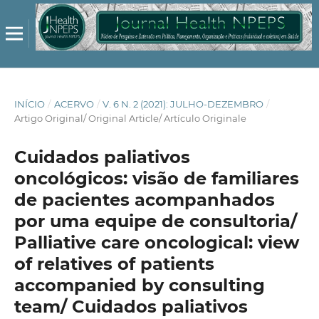
INÍCIO
/
ACERVO
/
V. 6 N. 2 (2021): JULHO-DEZEMBRO
/
Artigo Original/ Original Article/ Artículo Originale
Cuidados paliativos
oncológicos: visão de familiares
de pacientes acompanhados
por uma equipe de consultoria/
Palliative care oncological: view
of relatives of patients
accompanied by consulting
team/ Cuidados paliativos