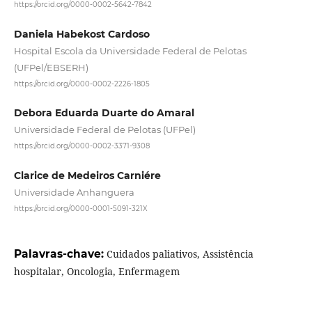
https://orcid.org/0000-0002-5642-7842
Daniela Habekost Cardoso
Hospital Escola da Universidade Federal de Pelotas
(UFPel/EBSERH)
https://orcid.org/0000-0002-2226-1805
Debora Eduarda Duarte do Amaral
Universidade Federal de Pelotas (UFPel)
https://orcid.org/0000-0002-3371-9308
Clarice de Medeiros Carniére
Universidade Anhanguera
https://orcid.org/0000-0001-5091-321X
Palavras-chave:
Cuidados paliativos, Assistência
hospitalar, Oncologia, Enfermagem