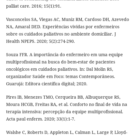
palliat care. 2016; 15(1):91.
Vasconcelos SA, Viegas AC, Muniz RM, Cardoso DH, Azevedo
NA, Amaral DED. Experiências vividas por enfermeiros
sobre os cuidados paliativos no ambiente domiciliar. J
Health NPEPS. 2020; 5(2):274-290.
Souza FFR. A importância do enfermeiro em uma equipe
multiprofissional na busca do bem-estar de pacientes
oncológicos em cuidados paliativos. In: Dal Molin RS,
organizador Saúde em Foco: temas Contemporâneos.
Guarujá: Editora científica digital; 2020.
Pires IB, Menezes TMO, Cerqueira BB, Albuquerque RS,
Moura HCGB, Freitas RA, et al. Conforto no final de vida na
terapia intensiva: percepção da equipe multiprofissional.
Acta paul enferm. 2020; 33(1):1-7.
Walshe C, Roberts D, Appleton L, Calman L, Large P, Lloyd-