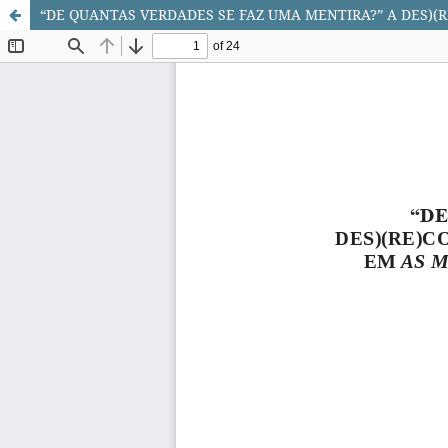
“DE QUANTAS VERDADES SE FAZ UMA MENTIRA?” A DES)