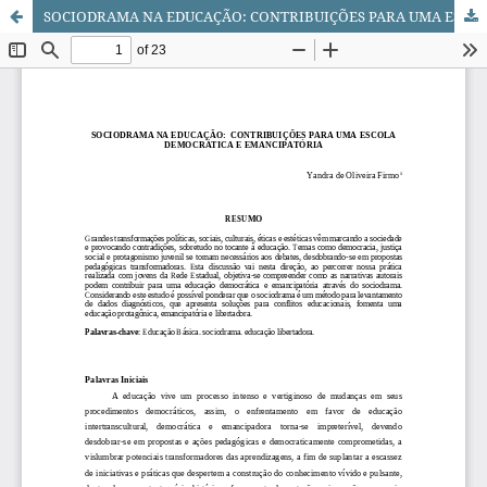
SOCIODRAMA NA EDUCAÇÃO: CONTRIBUIÇÕES PARA UMA ESCOLA DEMOCRÁTICA E EMANCIPATÓRIA