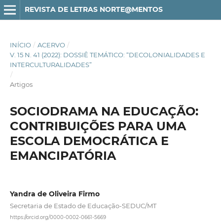
REVISTA DE LETRAS NORTE@MENTOS
INÍCIO
/
ACERVO
/
V. 15 N. 41 (2022): DOSSIÊ TEMÁTICO: “DECOLONIALIDADES E
INTERCULTURALIDADES”
/
Artigos
SOCIODRAMA NA EDUCAÇÃO:
CONTRIBUIÇÕES PARA UMA
ESCOLA DEMOCRÁTICA E
EMANCIPATÓRIA
Yandra de Oliveira Firmo
Secretaria de Estado de Educação-SEDUC/MT
https://orcid.org/0000-0002-0661-5669