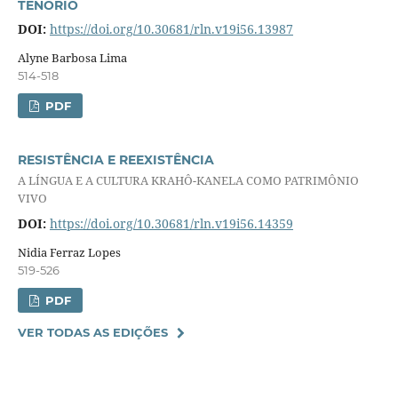
TENÓRIO
DOI:
https://doi.org/10.30681/rln.v19i56.13987
Alyne Barbosa Lima
514-518
PDF
RESISTÊNCIA E REEXISTÊNCIA
A LÍNGUA E A CULTURA KRAHÔ-KANELA COMO PATRIMÔNIO
VIVO
DOI:
https://doi.org/10.30681/rln.v19i56.14359
Nidia Ferraz Lopes
519-526
PDF
VER TODAS AS EDIÇÕES