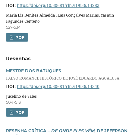
DOI:
https://doi.org/10.30681/rln.v19i56.14283
Maria Liz Benitez Almeida , Laís Gonçalves Marins, Yasmin
Fagundes Centeno
527-534
PDF
Resenhas
MESTRE DOS BATUQUES
FALSO ROMANCE HISTÓRICO DE JOSÉ EDUARDO AGUALUSA
DOI:
https://doi.org/10.30681/rln.v19i56.14340
Jucelino de Sales
504-513
PDF
RESENHA CRÍTICA –
DE ONDE ELES VÊM
, DE JEFERSON