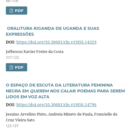
86-106
PDF
ORALITURA KIGANDA DE UGANDA E SUAS
EXPRESSÕES
DOI:
https://doi.org/10.30681/rln.v19i56.14329
Jefferson Xavier Freire da Costa
107-122
PDF
O ESPAÇO DE ESCUTA DA LITERATURA FEMININA
NEGRA EM
QUEREM NOS CALAR
: POEMAS PARA SEREM
LIDOS EM VOZ ALTA
DOI:
https://doi.org/10.30681/rln.v19i56.14796
Jesuino Arvelino Pinto, Andreia Mineto de Paula, Francielle da
Cruz Vieira Sato
123-137