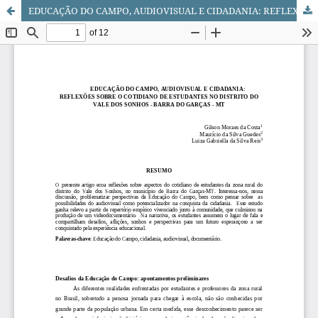
EDUCAÇÃO DO CAMPO, AUDIOVISUAL E CIDADANIA: REFLEXÕES SOBRE O COTIDIANO DE ESTUDANTES NO DISTRITO DO VALE DOS SONHOS - BARRA DO GARÇAS - MT