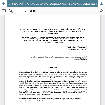
A (TRANS) FORMAÇÃO DA FAMÍLIA CONTEMPORÂNEA NA CRÔNICA “JÁ NÃO SE FAZEM PAIS COMO ANTIGAMENTE”, DE LOURENÇO DIAFÉRIA