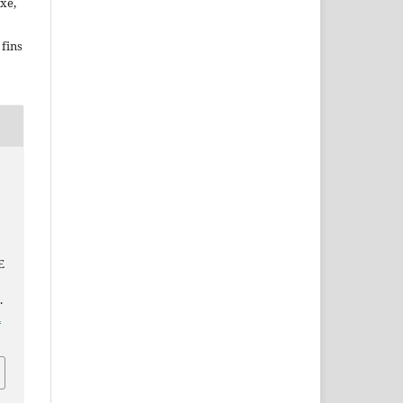
xe,
fins
u
E
.
i