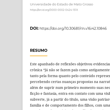
Universidade do Estado de Mato Grosso
https://orcid.org/0000-0002-0424-151X
DOI:
https://doi.org/10.30681/rln.v16i42.10846
RESUMO
Este apanhado de reflexões objetivou evidencia
crônica “Já não se fazem pais como antigamente
tanto pela forma quanto pelo conteúdo represe
percebendo certas nuanças propostas na narrativ
além de suprir num primeiro momento suas nec
ficção e fantasia, entra em contato com uma vi
subverte, já a partir do título, uma visão patria
família e de comportamento dos filhos, com uma 