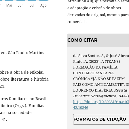
Atribution 4.0), que permite o remi
a adaptação e criação de obras
derivadas do original, mesmo para 
comerciais
COMO CITAR
 ed. São Paulo: Martins
da Silva Santos, S., & José Abre
Pinto, A. (2023). A (TRANS)
FORMAÇÃO DA FAMÍLIA
obre a obra de Nikolai
CONTEMPORÂNEA NA
CRÔNICA “JÁ NÃO SE FAZEM
sobre literatura e história
PAIS COMO ANTIGAMENTE”, D
21.
LOURENÇO DIAFÉRIA.
Revista
De Letras Norte@mentos
,
16
(42)
ras familiares no Brasil:
https://doi.org/10.30681/rln.v16
ibeiro (Orgs.). Famílias
42.10846
ais na sociedade
-61.
FORMATOS DE CITAÇÃO