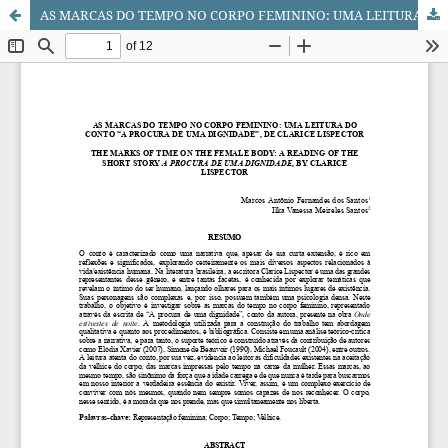
AS MARCAS DO TEMPO NO CORPO FEMININO: UMA LEITURA DO CONTO “A PROCURA DE UMA DIGNIDADE”, DE CLARICE LISPECTOR