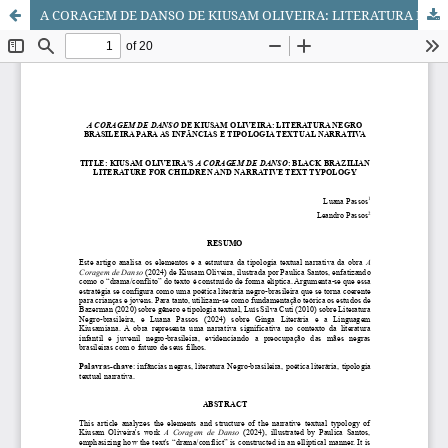
A CORAGEM DE DANSO DE KIUSAM OLIVEIRA: LITERATURA NEGRO BRASILEIRA PARA AS INFÂNCIAS E TIPOLOGIA TEXTUAL NARRATIVA