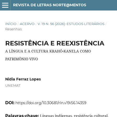
REVISTA DE LETRAS NORTE@MENTOS
INÍCIO
/
ACERVO
/
V. 19 N. 56 (2026): ESTUDOS LITERÁRIOS
/
Resenhas
RESISTÊNCIA E REEXISTÊNCIA
A LÍNGUA E A CULTURA KRAHÔ-KANELA COMO
PATRIMÔNIO VIVO
Nidia Ferraz Lopes
UNEMAT
DOI:
https://doi.org/10.30681/rln.v19i56.14359
Palavras-chave:
Línguas indígenas, resistência cultural,