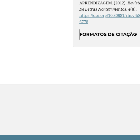
APRENDIZAGEM. (2012).
Revist
De Letras Norte@mentos
,
4
(8).
https://doi.org/10.30681/rln.v4i8
6778
FORMATOS DE CITAÇÃO