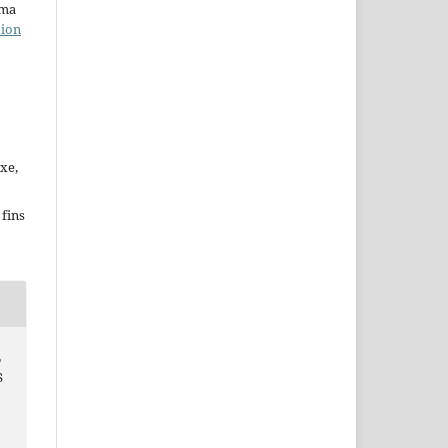
uma
tion
xe,
fins
L
S