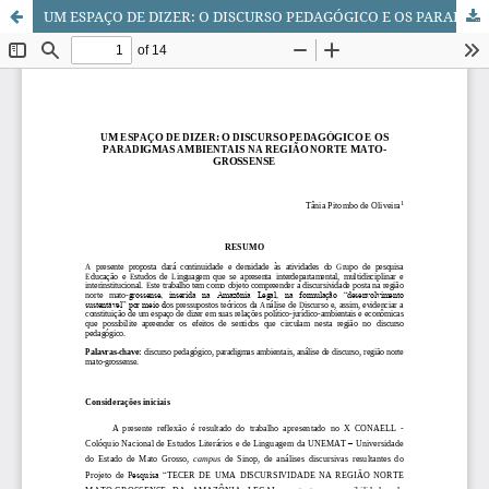
UM ESPAÇO DE DIZER: O DISCURSO PEDAGÓGICO E OS PARADIGMAS AMBIENTAIS NA REGIÃO NORTE MATO-GROSSENSE