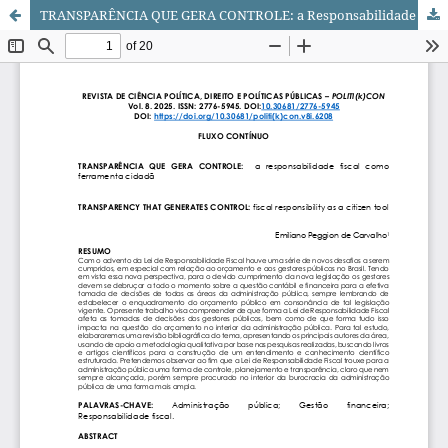
TRANSPARÊNCIA QUE GERA CONTROLE: a Responsabilidade Fiscal como ferramenta cidadã