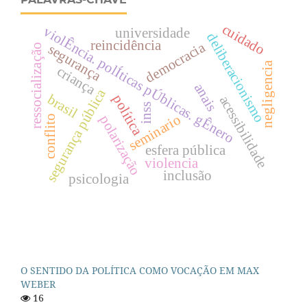
cuidado
violÊncia. polÍticas pÚblicas. gÊnero
universidade
deliberacionismo
reincidência
democracia
segurança
ressocialização
negligencia
criança
anais
segurança pública
brasil
política
acessibilidade
inss
seminario
polarização
conflito
esfera pública
violencia
inclusão
psicologia
O SENTIDO DA POLÍTICA COMO VOCAÇÃO EM MAX
WEBER
16