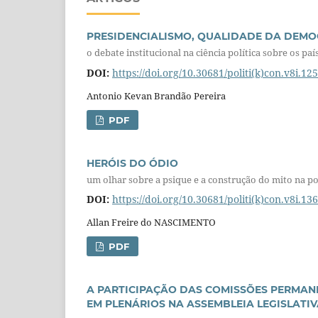
PRESIDENCIALISMO, QUALIDADE DA DEMOC
o debate institucional na ciência política sobre os pa
DOI:
https://doi.org/10.30681/politi(k)con.v8i.12
Antonio Kevan Brandão Pereira
PDF
HERÓIS DO ÓDIO
um olhar sobre a psique e a construção do mito na pol
DOI:
https://doi.org/10.30681/politi(k)con.v8i.13
Allan Freire do NASCIMENTO
PDF
A PARTICIPAÇÃO DAS COMISSÕES PERMANE
EM PLENÁRIOS NA ASSEMBLEIA LEGISLATI