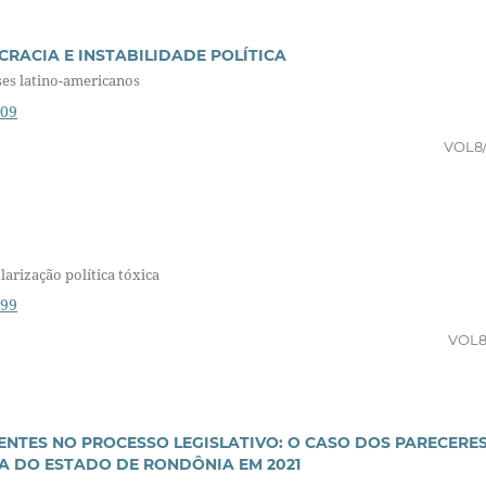
RACIA E INSTABILIDADE POLÍTICA
íses latino-americanos
509
VOL8
arização política tóxica
699
VOL8
NTES NO PROCESSO LEGISLATIVO: O CASO DOS PARECERE
VA DO ESTADO DE RONDÔNIA EM 2021