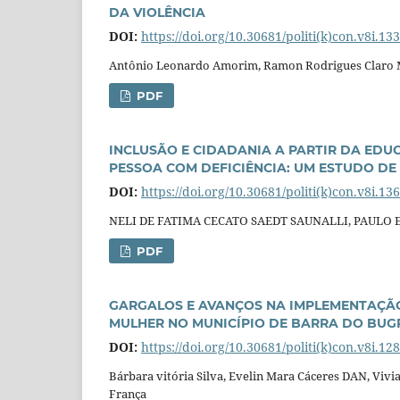
DA VIOLÊNCIA
DOI:
https://doi.org/10.30681/politi(k)con.v8i.13
Antônio Leonardo Amorim, Ramon Rodrigues Claro Mor
PDF
INCLUSÃO E CIDADANIA A PARTIR DA EDUC
PESSOA COM DEFICIÊNCIA: UM ESTUDO DE
DOI:
https://doi.org/10.30681/politi(k)con.v8i.13
NELI DE FATIMA CECATO SAEDT SAUNALLI, PAULO
PDF
GARGALOS E AVANÇOS NA IMPLEMENTAÇÃO
MULHER NO MUNICÍPIO DE BA
RRA DO BUG
DOI:
https://doi.org/10.30681/politi(k)con.v8i.12
Bárbara vitória Silva, Evelin Mara Cáceres DAN, V
França