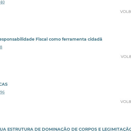
040
VOL8
onsabilidade Fiscal como ferramenta cidadã
08
VOL8
CAS
596
VOL8
- SUA ESTRUTURA DE DOMINAÇÃO DE CORPOS E LEGIMITAÇÃ