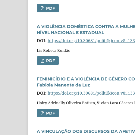
PDF
A VIOLÊNCIA DOMÉSTICA CONTRA A MULHE
NÍVEL NACIONAL E ESTADUAL
DOI:
https://doi.org/10.30681/politi(k)con.v8i.13
Lis Rebeca Roldão
PDF
FEMINICÍDIO E A VIOLÊNCIA DE GÊNERO CON
Fabiola Manente da Luz
DOI:
https://doi.org/10.30681/politi(k)con.v8i.13
Hairy Adrinelly Oliveira Batista, Vivian Lara Cáceres
PDF
A VINCULAÇÃO DOS DISCURSOS DA AFETI