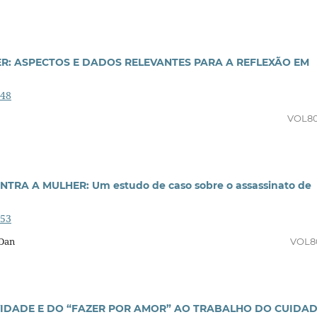
R: ASPECTOS E DADOS RELEVANTES PARA A REFLEXÃO EM
348
VOL8
TRA A MULHER: Um estudo de caso sobre o assassinato de
353
 Dan
VOL8
VIDADE E DO “FAZER POR AMOR” AO TRABALHO DO CUIDA