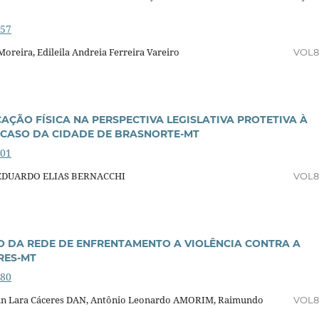
357
eira, Edileila Andreia Ferreira Vareiro
VOL8
AÇÃO FÍSICA NA PERSPECTIVA LEGISLATIVA PROTETIVA À
 CASO DA CIDADE DE BRASNORTE-MT
601
 EDUARDO ELIAS BERNACCHI
VOL8
 DA REDE DE ENFRENTAMENTO A VIOLÊNCIA CONTRA A
RES-MT
880
ivian Lara Cáceres DAN, Antônio Leonardo AMORIM, Raimundo
VOL8