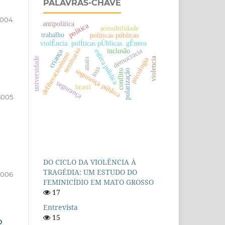
PALAVRAS-CHAVE
004
antipolítica
política
acessibilidade
trabalho
políticas públicas
violÊncia. polÍticas pÚblicas. gÊnero
democracia
seminario
inclusão
criança
esfera pública
deliberacionismo
psicologia
violencia
universidade
anais
inss
segurança pública
polarização
conflito
segurança
brasil
005
DO CICLO DA VIOLÊNCIA À
TRAGÉDIA: UM ESTUDO DO
006
FEMINICÍDIO EM MATO GROSSO
17
Entrevista
15
O