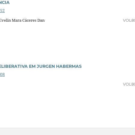
NCIA
352
 Evelin Mara Cáceres Dan
VOL8
ELIBERATIVA EM JURGEN HABERMAS
708
VOL8