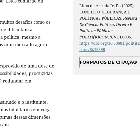
so. Estas contarão da
Lima de Arruda Jr, E. . (2025).
CONFLITO, SEGURANÇA E
POLÍTICAS PÚBLICAS.
Revista
m muitos desafios como os
De Ciência Política, Direito E
ue dificultam a
Politicas Públicas -
POLITI(K)CON
,
8
, VOL8006.
ia política, mesmo a
https://doi.org/10.30681/politi(k
ados num mercado agora
con.v8i.13596
FORMATOS DE CITAÇÃO
desprovido de uma dose de
ossibilidades, produzidas
erá redundar em
stituído e o instituinte,
os totalitários em voga.
lgumas dessas dimensões
tram.