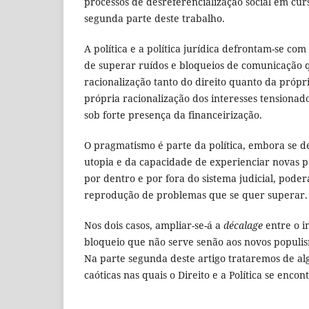
processos de desreferencialização social em cur
segunda parte deste trabalho.
A política e a política jurídica defrontam-se co
de superar ruídos e bloqueios de comunicação q
racionalização tanto do direito quanto da própr
própria racionalização dos interesses tension
sob forte presença da financeirização.
O pragmatismo é parte da política, embora se 
utopia e da capacidade de experienciar novas p
por dentro e por fora do sistema judicial, pod
reprodução de problemas que se quer superar.
Nos dois casos, ampliar-se-á a
décalage
entre o in
bloqueio que não serve senão aos novos populism
Na parte segunda deste artigo trataremos de a
caóticas nas quais o Direito e a Política se encon