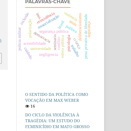
PALAVRAS-CHAVE
violencia
reincidência
inclusão
inss
deliberacionismo
ressocialização
pena privativa de liberdade
anais
polarização
brasil
segurança
política
polícia militar
segurança pública
democracia
seminario
psicologia
esfera pública
conflito
criança
)
acessibilidade
trabalho
universidade
cuidado
negligencia
O SENTIDO DA POLÍTICA COMO
VOCAÇÃO EM MAX WEBER
16
DO CICLO DA VIOLÊNCIA À
TRAGÉDIA: UM ESTUDO DO
FEMINICÍDIO EM MATO GROSSO