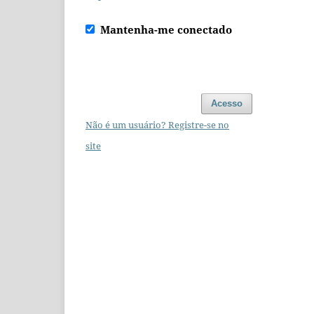
Mantenha-me conectado
Acesso
Não é um usuário? Registre-se no
site