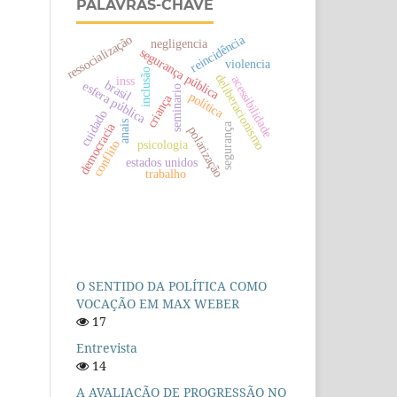
PALAVRAS-CHAVE
reincidência
ressocialização
negligencia
segurança pública
violencia
inclusão
deliberacionismo
inss
acessibilidade
brasil
esfera pública
seminario
política
criança
cuidado
anais
democracia
segurança
polarização
psicologia
conflito
estados unidos
trabalho
O SENTIDO DA POLÍTICA COMO
VOCAÇÃO EM MAX WEBER
17
Entrevista
14
A AVALIAÇÃO DE PROGRESSÃO NO