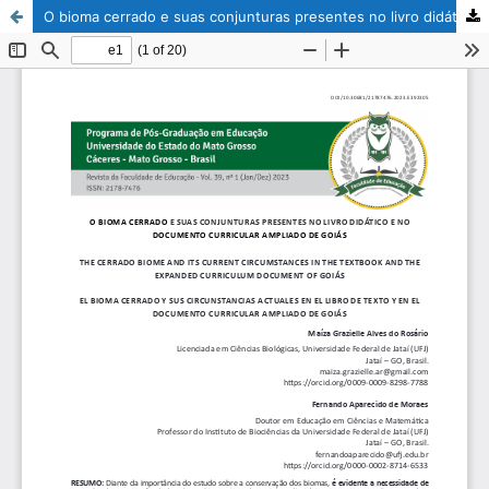
O bioma cerrado e suas conjunturas presentes no livro didático e no documento curricular ampliado de Goiás