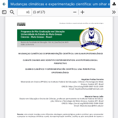
Mudanças climáticas e experimentação científica: um olhar epistemológico