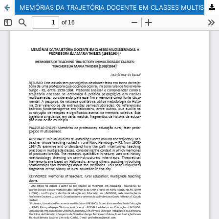
MEMÓRIAS DA TRAJETÓRIA DOCENTE EM CLASSES MULTISSERIADAS: A PROFESSORA ÉLIA MARIA THIESEN (1958/1984)