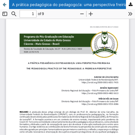
A prática pedagógica do pedagogo/a: uma perspectiva freiriana