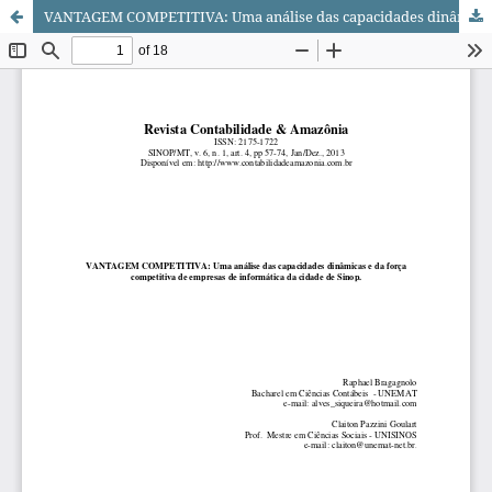
VANTAGEM COMPETITIVA: Uma análise das capacidades dinâmicas e da força competitiva de empresas de informática da cidade de Sinop.