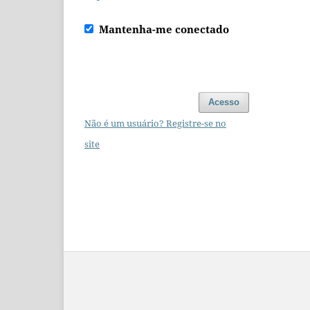
Mantenha-me conectado
Acesso
Não é um usuário? Registre-se no
site