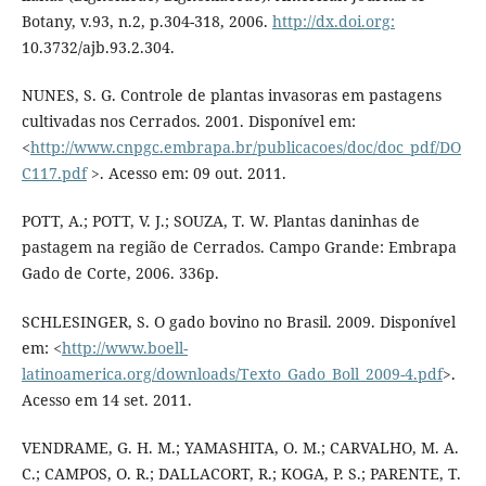
Botany, v.93, n.2, p.304-318, 2006.
http://dx.doi.org:
10.3732/ajb.93.2.304.
NUNES, S. G. Controle de plantas invasoras em pastagens
cultivadas nos Cerrados. 2001. Disponível em:
<
http://www.cnpgc.embrapa.br/publicacoes/doc/doc_pdf/DO
C117.pdf
>. Acesso em: 09 out. 2011.
POTT, A.; POTT, V. J.; SOUZA, T. W. Plantas daninhas de
pastagem na região de Cerrados. Campo Grande: Embrapa
Gado de Corte, 2006. 336p.
SCHLESINGER, S. O gado bovino no Brasil. 2009. Disponível
em: <
http://www.boell-
latinoamerica.org/downloads/Texto_Gado_Boll_2009-4.pdf
>.
Acesso em 14 set. 2011.
VENDRAME, G. H. M.; YAMASHITA, O. M.; CARVALHO, M. A.
C.; CAMPOS, O. R.; DALLACORT, R.; KOGA, P. S.; PARENTE, T.