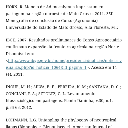
HORN, R. Manejo de Adenocalymna impressum em
pastagem na região noroeste de Mato Grosso. 2011. 35f.
Monografia de conclusão de Curso (Agronomia) -
Universidade do Estado de Mato Grosso, Alta Floresta, MT.
IBGE. 2007. Resultados preliminares do Censo Agropecuário
confirmam expansão da fronteira agrícola na região Norte.
Disponível em:
<
http://www.ibge.gov.br/home/presidencia/noticias/noticia_v
isualiza.php?id_noticia=1064&id_pagina=1
>. Acesso em 14
set. 2011.
INOUE, M. H.; SILVA, B. E.; PEREIRA, K. M.; SANTANA, D. C.;
CONCIANI, P. A.; SZTOLTZ, C. L. Levantamento
fitossociológico em pastagens. Planta Daninha, v.30, n.1,
p.55-63, 2012.
LOHMANN, L.G. Untangling the phylogeny of neotropical
lianas (Bignonieae, Bignoniaceae). American Journal of