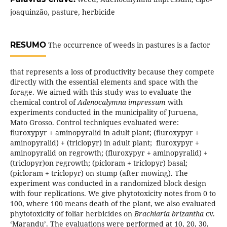
joaquinzão, pasture, herbicide
RESUMO
The occurrence of weeds in pastures is a factor
that represents a loss of productivity because they compete
directly with the essential elements and space with the
forage. We aimed with this study was to evaluate the
chemical control of
Adenocalymna impressum
with
experiments conducted in the municipality of Juruena,
Mato Grosso. Control techniques evaluated were:
fluroxypyr + aminopyralid in adult plant; (fluroxypyr +
aminopyralid) + (triclopyr) in adult plant; fluroxypyr +
aminopyralid on regrowth; (fluroxypyr + aminopyralid) +
(triclopyr)on regrowth; (picloram + triclopyr) basal;
(picloram + triclopyr) on stump (after mowing). The
experiment was conducted in a randomized block design
with four replications. We give phytotoxicity notes from 0 to
100, where 100 means death of the plant, we also evaluated
phytotoxicity of foliar herbicides on
Brachiaria brizantha
cv.
‘Marandu’. The evaluations were performed at 10, 20, 30,