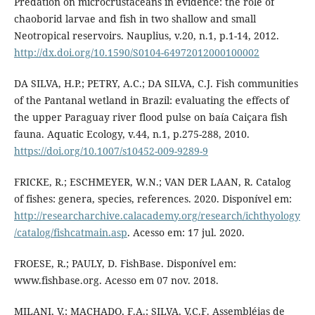
Predation on microcrustaceans in evidence: the role of
chaoborid larvae and fish in two shallow and small
Neotropical reservoirs. Nauplius, v.20, n.1, p.1-14, 2012.
http://dx.doi.org/10.1590/S0104-64972012000100002
DA SILVA, H.P.; PETRY, A.C.; DA SILVA, C.J. Fish communities
of the Pantanal wetland in Brazil: evaluating the effects of
the upper Paraguay river flood pulse on baía Caiçara fish
fauna. Aquatic Ecology, v.44, n.1, p.275-288, 2010.
https://doi.org/10.1007/s10452-009-9289-9
FRICKE, R.; ESCHMEYER, W.N.; VAN DER LAAN, R. Catalog
of fishes: genera, species, references. 2020. Disponível em:
http://researcharchive.calacademy.org/research/ichthyology
/catalog/fishcatmain.asp
. Acesso em: 17 jul. 2020.
FROESE, R.; PAULY, D. FishBase. Disponível em:
www.fishbase.org. Acesso em 07 nov. 2018.
MILANI, V.; MACHADO, F.A.; SILVA, V.C.F. Assembléias de