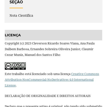
SEÇÃO
Nota Científica
LICENÇA
Copyright (c) 2023 Cleverson Ricardo Soares Viana, Ana Paula
Dalbem Barbosa, Ernandes Sobreira Oliveira Junior, Claumir
Cezar Muniz, Manuel dos Santos Filho
Este trabalho está licenciado sob uma licença
Creative Commons
Attribution-NonCommercial-NoDerivatives 4.0 International
License
.
DECLARAÇÃO DE ORIGINALIDADE E DIREITOS AUTORAIS
Declaro que o presente artigo é original, não tendo sido submetido