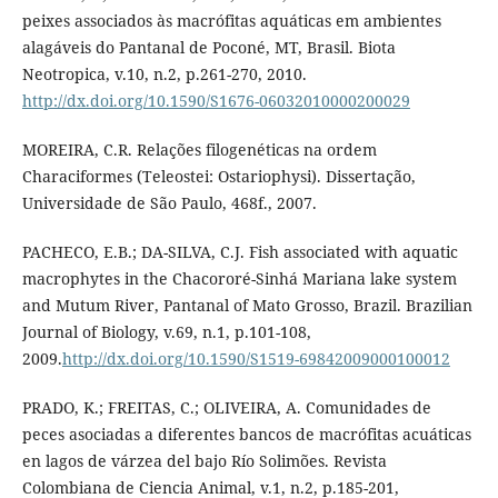
peixes associados às macrófitas aquáticas em ambientes
alagáveis do Pantanal de Poconé, MT, Brasil. Biota
Neotropica, v.10, n.2, p.261-270, 2010.
http://dx.doi.org/10.1590/S1676-06032010000200029
MOREIRA, C.R. Relações filogenéticas na ordem
Characiformes (Teleostei: Ostariophysi). Dissertação,
Universidade de São Paulo, 468f., 2007.
PACHECO, E.B.; DA-SILVA, C.J. Fish associated with aquatic
macrophytes in the Chacororé-Sinhá Mariana lake system
and Mutum River, Pantanal of Mato Grosso, Brazil. Brazilian
Journal of Biology, v.69, n.1, p.101-108,
2009.
http://dx.doi.org/10.1590/S1519-69842009000100012
PRADO, K.; FREITAS, C.; OLIVEIRA, A. Comunidades de
peces asociadas a diferentes bancos de macrófitas acuáticas
en lagos de várzea del bajo Río Solimões. Revista
Colombiana de Ciencia Animal, v.1, n.2, p.185-201,