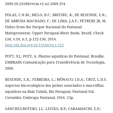
2009.10.24188/recia.v1.n2.2009.354
POLAZ, C.N.M.; MELO, B.F.; BRITZKE, R.; DE RESENDE, E.K.;
DE ARRUDA MACHADO, F.; DE LIMA, J.A.F.; PETRERE JR, M.
Fishes from the Parque Nacional do Pantanal
Matogrossense, Upper Paraguai River Basin, Brazil. Check
List, v.10, n.1, p.122-130, 2014.
http://dx.doi.org/10.15560/10.1.122
POTT, V.J.; POTT, A. Plantas aquáticas do Pantanal. Brasília:
EMBRAPA Comunicação para Transferência de Tecnologia,
2000.
RESENDE, E.K.; FERREIRA, L.; MÔNACO, I.D.A.; CRUZ, L.D.S.
Aspectos bio-ecológicos dos peixes associados à macrófitas
aquáticas na Baía Tuiuiú, Rio Paraguai, Pantanal Sul.
Corumbá: Embrapa Pantanal, 2016. 23p.
SÁNCHEZ-BOTERO, J.I.; LEITÃO, R.P.; CARAMASCHI, E.P.;