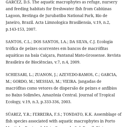
GARCEZ, D.S. The aquatic macrophytes as refuge, nursery
and feeding habitats for freshwater fish from Cabiúnas
Lagoon, Restinga de Jurubatiba National Park, Rio de
Janeiro, Brazil. Acta Limnologica Brasiliensia, v.19, n.2,
p.143-153, 2007.
SANTOS, C.L.; DOS SANTOS, I.A.; DA SILVA, C.J. Ecologia
trófica de peixes ocorrentes em bancos de macrófitas
aquáticas na baia Caiçara, Pantanal Mato-Grossense. Revista
Brasileira de Biociências, v.7, n.4, 2009.
SCHIESARI, L.; ZUANON, J.; AZEVEDO-RAMOS, C.; GARCIA,
M.; GORDO, M.; MESSIAS, M.; VIEIRA. Jangadas de
macrófitas como vetores de dispersão de peixes e anfíbios
no Baixo Solimões, Amazônia Central. Journal of Tropical
Ecology, v.19, n.3, p.333-336, 2003.
SÚAREZ, Y.R.; FERREIRA, F.S.; TONDATO, K.K. Assemblage of
fish species associated with aquatic macrophytes in Porto