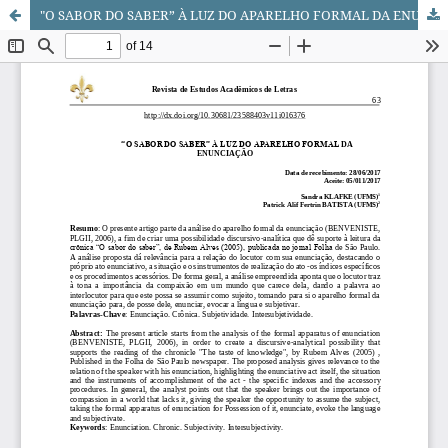
"O SABOR DO SABER” À LUZ DO APARELHO FORMAL DA ENUNCIAÇÃO