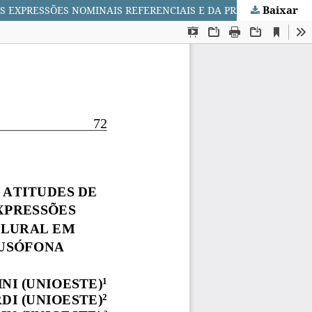
Baixar
FENÔMENOS LINGUÍSTICOS QUE EVIDENCIAM CRENÇAS E ATITUDES DE FALANTES LUSÓFONOS: UM OLHAR PARA O USO DAS EXPRESSÕES NOMINAIS REFERENCIAIS E DA PRIMEIRA PESSOA DO PLURAL EM APRESENTAÇÕES DO V CONGRESSO DA CIDADANIA LUSÓFONA