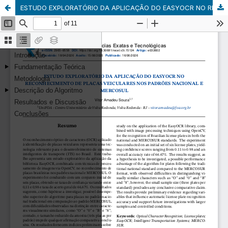
ESTUDO EXPLORATÓRIO DA APLICAÇÃO DO EASYOCR NO RECONHECIMENTO DE PLACAS VEICULARES NOS PADRÕES NACIONAL E MERCOSUL