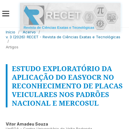
Início
/
Acervo
/
v. 3 (2026): RECET - Revista de Ciências Exatas e Tecnológicas
/
Artigos
ESTUDO EXPLORATÓRIO DA
APLICAÇÃO DO EASYOCR NO
RECONHECIMENTO DE PLACAS
VEICULARES NOS PADRÕES
NACIONAL E MERCOSUL
Vitor Amadeu Souza
UniFOA - Centro Universitário de Volta Redonda