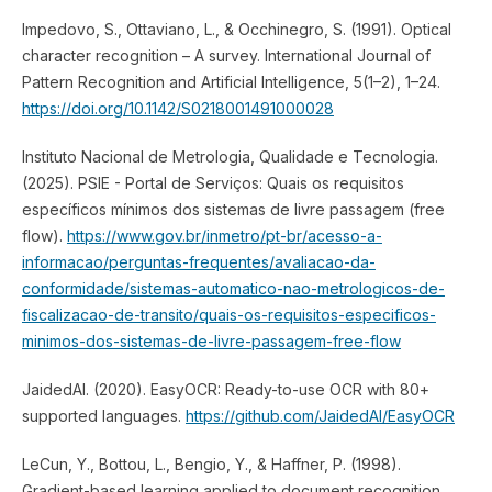
Impedovo, S., Ottaviano, L., & Occhinegro, S. (1991). Optical
character recognition – A survey. International Journal of
Pattern Recognition and Artificial Intelligence, 5(1–2), 1–24.
https://doi.org/10.1142/S0218001491000028
Instituto Nacional de Metrologia, Qualidade e Tecnologia.
(2025). PSIE - Portal de Serviços: Quais os requisitos
específicos mínimos dos sistemas de livre passagem (free
flow).
https://www.gov.br/inmetro/pt-br/acesso-a-
informacao/perguntas-frequentes/avaliacao-da-
conformidade/sistemas-automatico-nao-metrologicos-de-
fiscalizacao-de-transito/quais-os-requisitos-especificos-
minimos-dos-sistemas-de-livre-passagem-free-flow
JaidedAI. (2020). EasyOCR: Ready-to-use OCR with 80+
supported languages.
https://github.com/JaidedAI/EasyOCR
LeCun, Y., Bottou, L., Bengio, Y., & Haffner, P. (1998).
Gradient-based learning applied to document recognition.