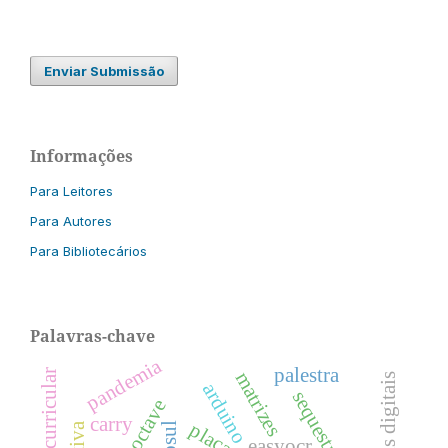
Enviar Submissão
Informações
Para Leitores
Para Autores
Para Bibliotecários
Palavras-chave
pandemia
palestra
matrizes
imagens digitais
arduino
octave
carry
easyocr