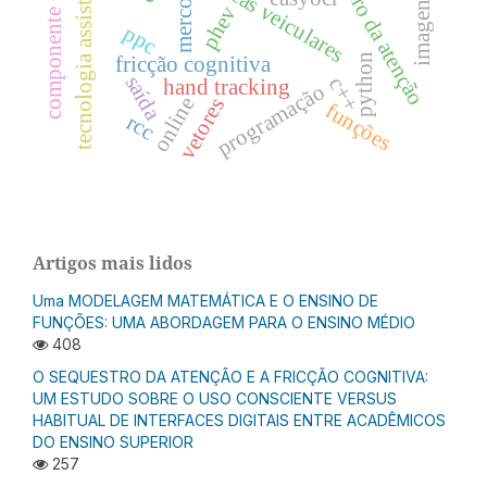
componente curricular
sequestro da atenção
placas veiculares
mercosul
tecnologia assistiva
phev
ppc
python
fricção cognitiva
saída
c++
hand tracking
programação
online
vetores
funções
rcc
Artigos mais lidos
Uma MODELAGEM MATEMÁTICA E O ENSINO DE
FUNÇÕES: UMA ABORDAGEM PARA O ENSINO MÉDIO
408
O SEQUESTRO DA ATENÇÃO E A FRICÇÃO COGNITIVA:
UM ESTUDO SOBRE O USO CONSCIENTE VERSUS
HABITUAL DE INTERFACES DIGITAIS ENTRE ACADÊMICOS
DO ENSINO SUPERIOR
257