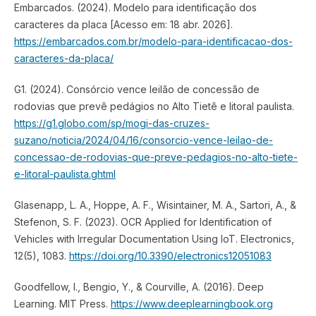
Embarcados. (2024). Modelo para identificação dos
caracteres da placa [Acesso em: 18 abr. 2026].
https://embarcados.com.br/modelo-para-identificacao-dos-
caracteres-da-placa/
G1. (2024). Consórcio vence leilão de concessão de
rodovias que prevê pedágios no Alto Tietê e litoral paulista.
https://g1.globo.com/sp/mogi-das-cruzes-
suzano/noticia/2024/04/16/consorcio-vence-leilao-de-
concessao-de-rodovias-que-preve-pedagios-no-alto-tiete-
e-litoral-paulista.ghtml
Glasenapp, L. A., Hoppe, A. F., Wisintainer, M. A., Sartori, A., &
Stefenon, S. F. (2023). OCR Applied for Identification of
Vehicles with Irregular Documentation Using IoT. Electronics,
12(5), 1083.
https://doi.org/10.3390/electronics12051083
Goodfellow, I., Bengio, Y., & Courville, A. (2016). Deep
Learning. MIT Press.
https://www.deeplearningbook.org