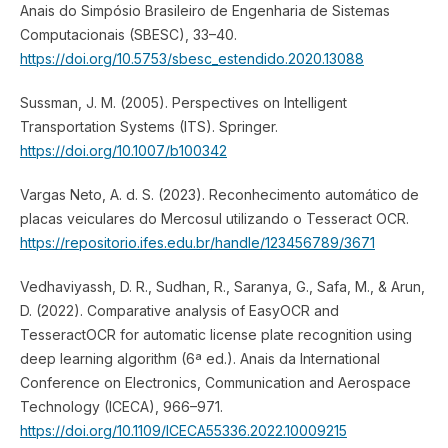
Anais do Simpósio Brasileiro de Engenharia de Sistemas
Computacionais (SBESC), 33–40.
https://doi.org/10.5753/sbesc_estendido.2020.13088
Sussman, J. M. (2005). Perspectives on Intelligent
Transportation Systems (ITS). Springer.
https://doi.org/10.1007/b100342
Vargas Neto, A. d. S. (2023). Reconhecimento automático de
placas veiculares do Mercosul utilizando o Tesseract OCR.
https://repositorio.ifes.edu.br/handle/123456789/3671
Vedhaviyassh, D. R., Sudhan, R., Saranya, G., Safa, M., & Arun,
D. (2022). Comparative analysis of EasyOCR and
TesseractOCR for automatic license plate recognition using
deep learning algorithm (6ª ed.). Anais da International
Conference on Electronics, Communication and Aerospace
Technology (ICECA), 966–971.
https://doi.org/10.1109/ICECA55336.2022.10009215