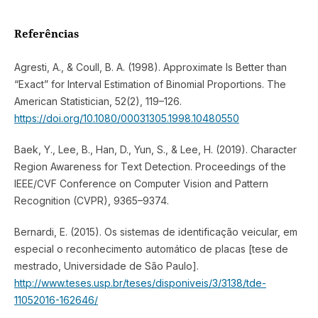
Referências
Agresti, A., & Coull, B. A. (1998). Approximate Is Better than
“Exact” for Interval Estimation of Binomial Proportions. The
American Statistician, 52(2), 119–126.
https://doi.org/10.1080/00031305.1998.10480550
Baek, Y., Lee, B., Han, D., Yun, S., & Lee, H. (2019). Character
Region Awareness for Text Detection. Proceedings of the
IEEE/CVF Conference on Computer Vision and Pattern
Recognition (CVPR), 9365–9374.
Bernardi, E. (2015). Os sistemas de identificação veicular, em
especial o reconhecimento automático de placas [tese de
mestrado, Universidade de São Paulo].
http://www.teses.usp.br/teses/disponiveis/3/3138/tde-
11052016-162646/