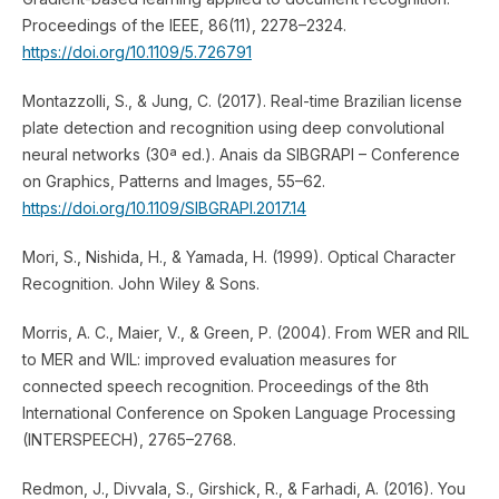
Proceedings of the IEEE, 86(11), 2278–2324.
https://doi.org/10.1109/5.726791
Montazzolli, S., & Jung, C. (2017). Real-time Brazilian license
plate detection and recognition using deep convolutional
neural networks (30ª ed.). Anais da SIBGRAPI – Conference
on Graphics, Patterns and Images, 55–62.
https://doi.org/10.1109/SIBGRAPI.2017.14
Mori, S., Nishida, H., & Yamada, H. (1999). Optical Character
Recognition. John Wiley & Sons.
Morris, A. C., Maier, V., & Green, P. (2004). From WER and RIL
to MER and WIL: improved evaluation measures for
connected speech recognition. Proceedings of the 8th
International Conference on Spoken Language Processing
(INTERSPEECH), 2765–2768.
Redmon, J., Divvala, S., Girshick, R., & Farhadi, A. (2016). You