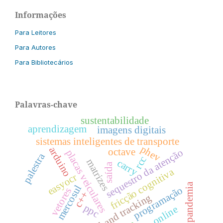
Informações
Para Leitores
Para Autores
Para Bibliotecários
Palavras-chave
sustentabilidade
aprendizagem
imagens digitais
sistemas inteligentes de transporte
phev
arduino
octave
sequestro da atenção
placas veiculares
palestra
rcc
matrizes
carry
saída
fricção cognitiva
easyocr
pandemia
mercosul
programação
vetores
c++
hand tracking
ppc
online