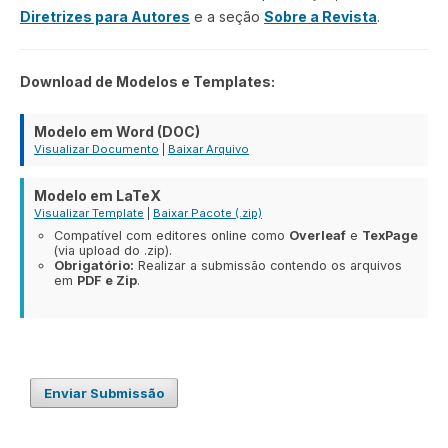
Diretrizes para Autores
e a seção
Sobre a Revista
.
Download de Modelos e Templates:
Modelo em Word (DOC)
Visualizar Documento
|
Baixar Arquivo
Modelo em LaTeX
Visualizar Template
|
Baixar Pacote (.zip)
Compatível com editores online como
Overleaf
e
TexPage
(via upload do .zip).
Obrigatório:
Realizar a submissão contendo os arquivos
em
PDF e Zip
.
Enviar Submissão