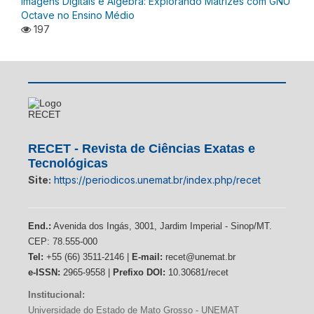
Imagens Digitais e Álgebra: Explorando Matrizes com GNU
Octave no Ensino Médio
197
RECET - Revista de Ciências Exatas e
Tecnológicas
Site:
https://periodicos.unemat.br/index.php/recet
End.:
Avenida dos Ingás, 3001, Jardim Imperial - Sinop/MT.
CEP: 78.555-000
Tel:
+55 (66) 3511-2146 |
E-mail:
recet@unemat.br
e-ISSN:
2965-9558 |
Prefixo DOI:
10.30681/recet
Institucional:
Universidade do Estado de Mato Grosso - UNEMAT