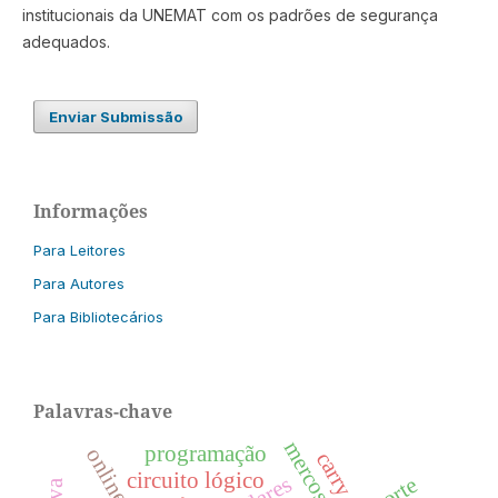
institucionais da UNEMAT com os padrões de segurança
adequados.
Enviar Submissão
Informações
Para Leitores
Para Autores
Para Bibliotecários
Palavras-chave
mercosul
programação
online
carry
circuito lógico