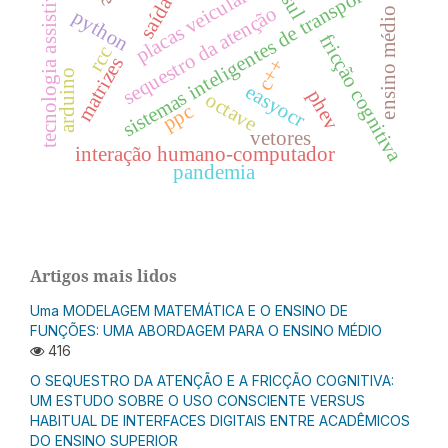
placas veiculares
sistemas inteligentes de transporte
tecnologia assistiva
saída
sequestro da atenção
ensino médio
python
fricção cognitiva
rcc
matrizes
c++
arduino
easyocr
phev
octave
ppc
vetores
interação humano-computador
pandemia
Artigos mais lidos
Uma MODELAGEM MATEMÁTICA E O ENSINO DE
FUNÇÕES: UMA ABORDAGEM PARA O ENSINO MÉDIO
416
O SEQUESTRO DA ATENÇÃO E A FRICÇÃO COGNITIVA:
UM ESTUDO SOBRE O USO CONSCIENTE VERSUS
HABITUAL DE INTERFACES DIGITAIS ENTRE ACADÊMICOS
DO ENSINO SUPERIOR