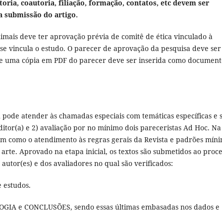
oria, coautoria, filiação, formação, contatos, etc devem ser
 submissão do artigo.
mais deve ter aprovação prévia de comitê de ética vinculado à
 se vincula o estudo. O parecer de aprovação da pesquisa deve ser
 e uma cópia em PDF do parecer deve ser inserida como document
u pode atender às chamadas especiais com temáticas específicas e 
ditor(a) e 2) avaliação por no mínimo dois pareceristas Ad Hoc. Na
bem como o atendimento às regras gerais da Revista e padrões mín
a arte. Aprovado na etapa inicial, os textos são submetidos ao proc
 autor(es) e dos avaliadores no qual são verificados:
e estudos.
OLOGIA e CONCLUSÕES, sendo essas últimas embasadas nos dados e