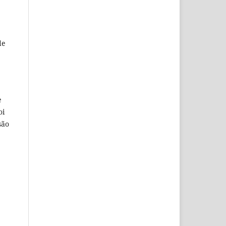
de
e
oi
são