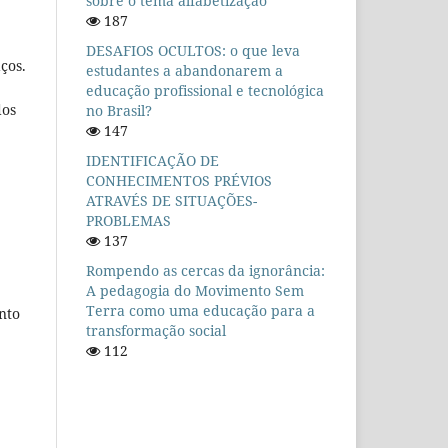
sobre o tema alfabetização
187
DESAFIOS OCULTOS: o que leva
ços.
estudantes a abandonarem a
educação profissional e tecnológica
dos
no Brasil?
147
IDENTIFICAÇÃO DE
CONHECIMENTOS PRÉVIOS
ATRAVÉS DE SITUAÇÕES-
PROBLEMAS
137
Rompendo as cercas da ignorância:
A pedagogia do Movimento Sem
Terra como uma educação para a
nto
transformação social
112