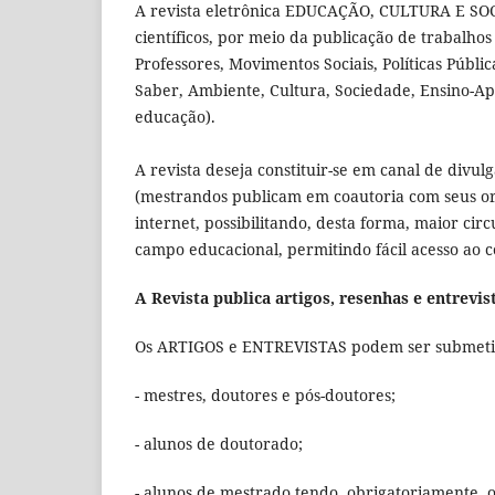
A revista eletrônica EDUCAÇÃO, CULTURA E SOC
científicos, por meio da publicação de trabalh
Professores, Movimentos Sociais, Políticas Públi
Saber, Ambiente, Cultura, Sociedade, Ensino-A
educação).
A revista deseja constituir-se em canal de divu
(mestrandos publicam em coautoria com seus ori
internet, possibilitando, desta forma, maior cir
campo educacional, permitindo fácil acesso ao c
A Revista publica artigos, resenhas e entrevis
Os ARTIGOS e ENTREVISTAS podem ser submetid
- mestres, doutores e pós-doutores;
- alunos de doutorado;
- alunos de mestrado tendo, obrigatoriamente, 