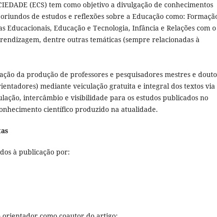
IEDADE (ECS) tem como objetivo a divulgação de conhecimentos
os oriundos de estudos e reflexões sobre a Educação como: Formaçã
cas Educacionais, Educação e Tecnologia, Infância e Relações com o
prendizagem, dentre outras temáticas (sempre relacionadas à
lgação da produção de professores e pesquisadores mestres e dout
entadores) mediante veiculação gratuita e integral dos textos via
culação, intercâmbio e visibilidade para os estudos publicados no
onhecimento científico produzido na atualidade.
tas
os à publicação por:
o orientador como coautor do artigo;