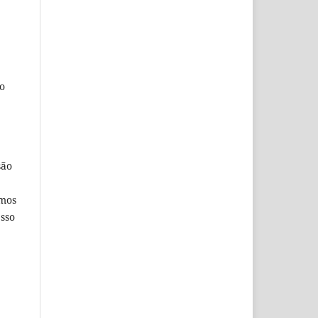
o
são
imos
esso