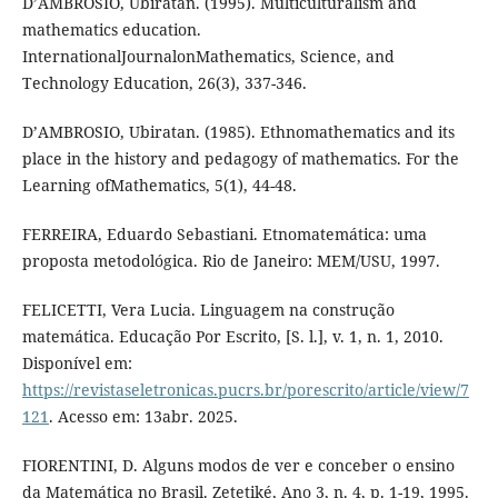
D’AMBROSIO, Ubiratan. (1995). Multiculturalism and
mathematics education.
InternationalJournalonMathematics, Science, and
Technology Education, 26(3), 337-346.
D’AMBROSIO, Ubiratan. (1985). Ethnomathematics and its
place in the history and pedagogy of mathematics. For the
Learning ofMathematics, 5(1), 44-48.
FERREIRA, Eduardo Sebastiani. Etnomatemática: uma
proposta metodológica. Rio de Janeiro: MEM/USU, 1997.
FELICETTI, Vera Lucia. Linguagem na construção
matemática. Educação Por Escrito, [S. l.], v. 1, n. 1, 2010.
Disponível em:
https://revistaseletronicas.pucrs.br/porescrito/article/view/7
121
. Acesso em: 13abr. 2025.
FIORENTINI, D. Alguns modos de ver e conceber o ensino
da Matemática no Brasil. Zetetiké, Ano 3, n. 4, p. 1-19, 1995.