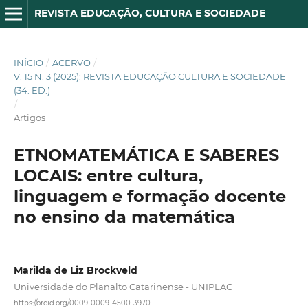
REVISTA EDUCAÇÃO, CULTURA E SOCIEDADE
INÍCIO
/
ACERVO
/
V. 15 N. 3 (2025): REVISTA EDUCAÇÃO CULTURA E SOCIEDADE
(34. ED.)
/
Artigos
ETNOMATEMÁTICA E SABERES
LOCAIS: entre cultura,
linguagem e formação docente
no ensino da matemática
Marilda de Liz Brockveld
Universidade do Planalto Catarinense - UNIPLAC
https://orcid.org/0009-0009-4500-3970