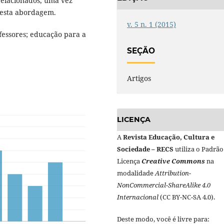
relacionados, uma vez
nesta abordagem.
v. 5 n. 1 (2015)
fessores; educação para a
SEÇÃO
Artigos
LICENÇA
A
Revista Educação, Cultura e
Sociedade – RECS
utiliza o Padrão
Licença
Creative Commons
na
modalidade
Attribution-
NonCommercial-ShareAlike 4.0
Internacional
(CC BY-NC-SA 4.0).
Deste modo, você é livre para: