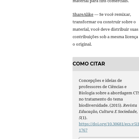
material para fins comerciais.
ShareAlike
— Se você remixar,
transformar ou construir sobre o
material, você deve distribuir suas
contribuições sob a mesma licença
o original.
COMO CITAR
Concepções e ideias de
professores de Ciências e
Biologia sobre a abordagem CT
no tratamento do tema
biodiversidade. (2015).
Revista
Educação, Cultura E Sociedade
,
5
(1).
https://doi.org/10.30681/ecs.v5i1
1767