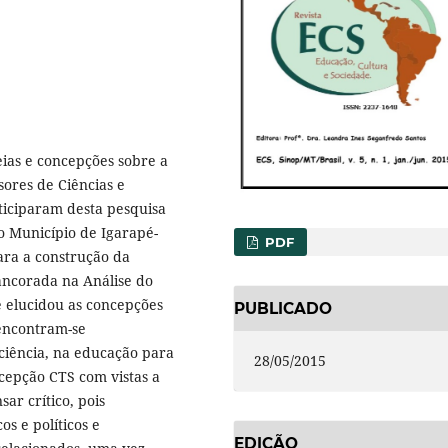
eias e concepções sobre a
ores de Ciências e
ticiparam desta pesquisa
o Município de Igarapé-
PDF
para a construção da
ancorada na Análise do
se elucidou as concepções
PUBLICADO
 encontram-se
ciência, na educação para
28/05/2015
ncepção CTS com vistas a
r crítico, pois
os e políticos e
EDIÇÃO