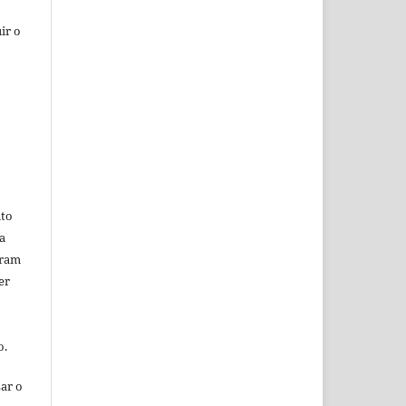
ir o
ito
a
oram
er
o.
ar o