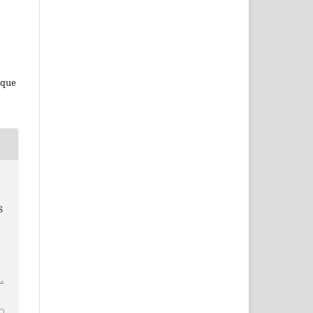
 que
S
.