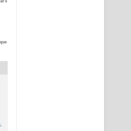
ar o
 que
.