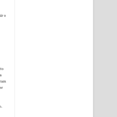
ir o
ito
a
oram
er
o.