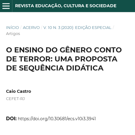
REVISTA EDUCAÇÃO, CULTURA E SOCIEDADE
INÍCIO
/
ACERVO
/
V. 10 N. 3 (2020): EDIÇÃO ESPECIAL
/
Artigos
O ENSINO DO GÊNERO CONTO
DE TERROR: UMA PROPOSTA
DE SEQUÊNCIA DIDÁTICA
Caio Castro
CEFET-RJ
DOI:
https://doi.org/10.30681/ecs.v10i3.3941