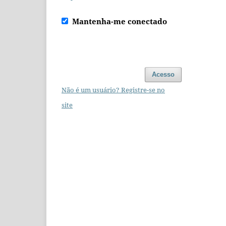
Mantenha-me conectado
Acesso
Não é um usuário? Registre-se no
site