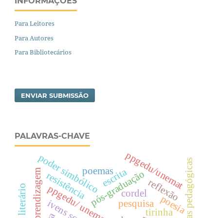
INFORMAÇÕES
Para Leitores
Para Autores
Para Bibliotecários
ENVIAR SUBMISSÃO
PALAVRAS-CHAVE
ppgedu/unemat
poder simbólico
cartas pedagógicas
poemas
escrita
aprendizagem
pós-graduação
resistência
reflexão
ppgedu/ unemat
cordel
poesia
ivens scaff
pesquisa
tirinha