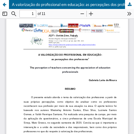
A valorização do profissional em educação: as percepções dos professores