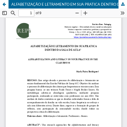
ALFABETIZAÇÃO E LETRAMENTO EM SUA PRATICA DENTRO DA SALA DE AULA