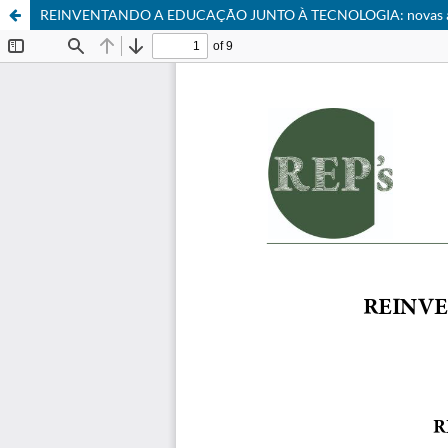
REINVENTANDO A EDUCAÇÃO JUNTO À TECNOLOGIA: novas ab