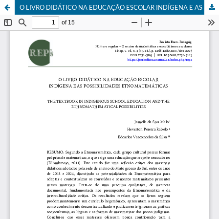
O LIVRO DIDÁTICO NA EDUCAÇÃO ESCOLAR INDÍGENA E AS POSSIBILIDADES ETNOMATEMÁTICAS