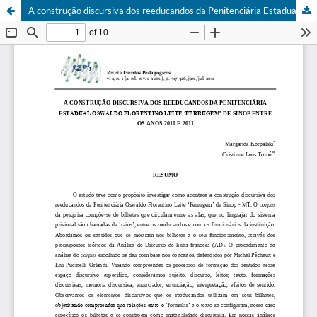
A construção discursiva dos reeducandos da Penitenciária Estadual Oswaldo Florentino Leite ‘Ferrugem’ de Sinop entre os anos 2010 e 2011