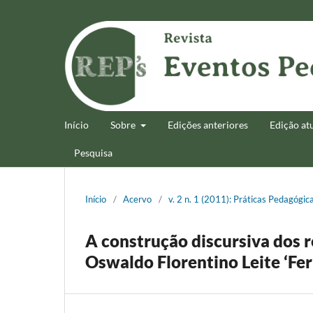
Início
Sobre
Edições anteriores
Edição at
Pesquisa
Início
/
Acervo
/
v. 2 n. 1 (2011): Práticas Pedagógic
A construção discursiva dos 
Oswaldo Florentino Leite ‘Fe