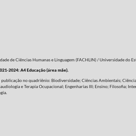
culdade de Ciências Humanas e Linguagem (FACHLIN) / Universidade do 
2021-2024: A4 Educação (área mãe).
publicação no quadriênio: Biodiversidade; Ciências Ambientais; Ciência
udiologia e Terapia Ocupacional; Engenharias III; Ensino; Filosofia; Inte
gia.