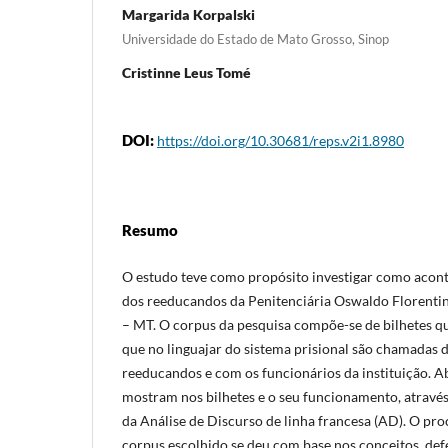
Margarida Korpalski
Universidade do Estado de Mato Grosso, Sinop
Cristinne Leus Tomé
DOI:
https://doi.org/10.30681/reps.v2i1.8980
Resumo
O estudo teve como propósito investigar como acont
dos reeducandos da Penitenciária Oswaldo Florentin
– MT. O corpus da pesquisa compõe-se de bilhetes que
que no linguajar do sistema prisional são chamadas de
reeducandos e com os funcionários da instituição. 
mostram nos bilhetes e o seu funcionamento, através
da Análise de Discurso de linha francesa (AD). O pr
corpus escolhido se deu com base nos conceitos, de