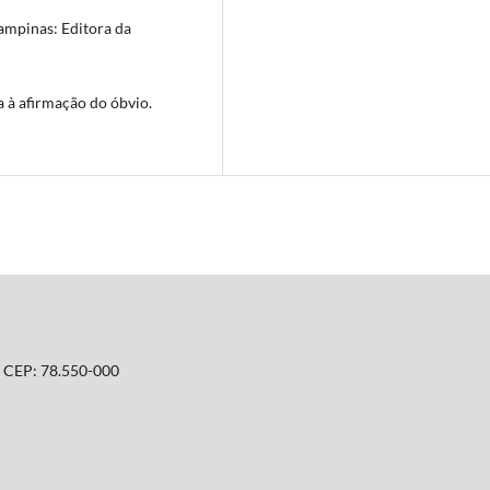
Campinas: Editora da
 à afirmação do óbvio.
T. CEP: 78.550-000