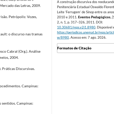
A construção discursiva dos reeducand
 Mercado das Letras, 2009.
Penitenciária Estadual Oswaldo Floren
Leite ‘Ferrugem’ de Sinop entre os ano
são. Petrópolis: Vozes,
2010 e 2011.
Eventos Pedagógicos
,
[S
2, n. 1, p. 317–326, 2011. DOI:
10.30681/reps.v2i1.8980
. Disponível
https://periodicos.unemat.br/reps/artic
ult: o discurso nas tramas
w/8980
. Acesso em: 7 ago. 2026.
Formatos de Citação
o Cabral (Org.). Análise
meios, 2004.
 Práticas Discursivas.
procedimentos. Campinas:
os sentidos. Campinas: