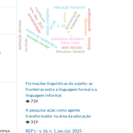
educação inclusiva
expediente
nov./dez. 2025
aprendizagem
edição completa
apresentação
acessibilidade
práxis
transtorno
letramento
43 ed.
mediação docente
v. 16
ensino de matemática
n. 3
inclusão escolar
cotidianos escolares
dislexia
inclusão
baixa visão
anos iniciais
literatura infantil
s
Formações linguísticas do sujeito: as
fronteiras entre a linguagem formal e a
linguagem informal
739
A pesquisa-ação como agente
transformador na área da educação
319
REP's - v. 16, n. 1, jan./jul. 2025 -
icença