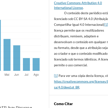
Creative Commons Attribution 4.0
International License
.
O conteúdo deste periódico est
licenciado sob CC BY-SA 4.0 (Atribuiçã
Compartilha-Igual 4.0 Internacional)
[1
licença permite que os reutilizadores
distribuam, remixem, adaptem e
desenvolvam o conteúdo em qualquer 
ou formato, desde que a atribuição sej
ao criador e que o conteúdo modificado
licenciado sob termos idênticos. A licen
permite o uso comercial.
[1]
Para ver uma cópia desta licença, vis
https://creativecommons.org/licenses/
sa/4.0/deed.pt_BR
.
Como Citar
ZI, Suzy. Discurso e