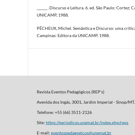
______ .Discurso e Leitura. 6. ed. São Paulo: Cortez; 
UNICAMP, 1988.
PÊCHEUX, Michel. Semântica e Discurso: uma crítica
Campinas: Editora da UNICAMP, 1988.
Revista Eventos Pedagógicos (REP’s)
Avenida dos Ingás, 3001, Jardim Imperial - Sinop/M
Telefone: +55 (66) 3511-2126
Site:
https://periodicos.unemat.br/index.php/reps
E-mail:
eventospedagogicos@unemat.br