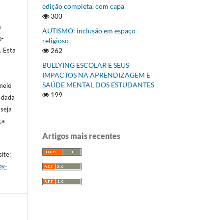
edição completa, com capa
303
á
AUTISMO: inclusão em espaço
o-
religioso
262
]
. Esta
BULLYING ESCOLAR E SEUS
IMPACTOS NA APRENDIZAGEM E
SAÚDE MENTAL DOS ESTUDANTES
meio
199
a dada
 seja
ça
Artigos mais recentes
ite:
by-