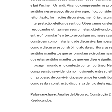
e Eni Pucinelli Orlandi. Visando compreender os pr
sentidos nesse espaço discursivo específico, consider
leitor, texto, formações discursivas, memória discur
interpretação, efeitos de sentido. Observamos os el
reeducandos utilizam em seus bilhetes, objetivando
entre o “formular” e o texto se configuram, nesse caso
constroem como materialidade discursiva. Em nossas
como o discurso se constrói no ato da escritura, as 
sentidos manifestos que se formulam e circulam na m
que estes sentidos manifestos querem dizer e signific
linguagem mundo e no contexto contemporâneo. Nes
compreensão se evidencia no movimento entre sujeito
um processo de convivência, esperamos ter contrib
como se dá a construção discursiva dentro deste esp
Palavras-chave:
Análise de Discurso. Construção Dis
Reeducandos.