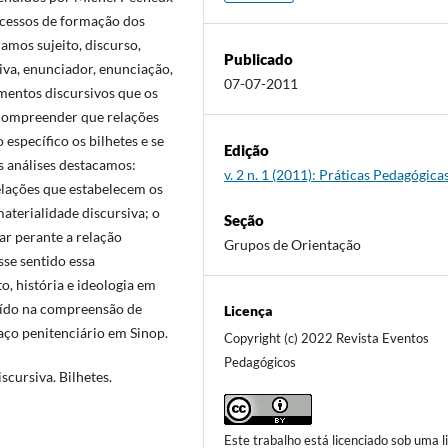
ocessos de formação dos
amos sujeito, discurso,
Publicado
siva, enunciador, enunciação,
07-07-2011
ementos discursivos que os
 compreender que relações
 específico os bilhetes e se
Edição
 análises destacamos:
v. 2 n. 1 (2011): Práticas Pedagógica
relações que estabelecem os
aterialidade discursiva; o
Seção
ar perante a relação
Grupos de Orientação
se sentido essa
, história e ideologia em
uído na compreensão de
Licença
aço penitenciário em Sinop.
Copyright (c) 2022 Revista Eventos
Pedagógicos
cursiva. Bilhetes.
Este trabalho está licenciado sob uma l