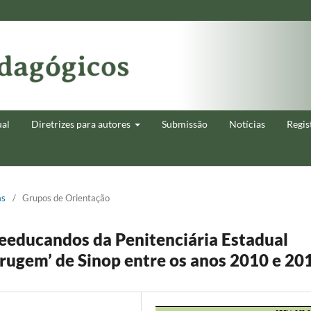
ual
Diretrizes para autores
Submissão
Notícias
Regis
as
/
Grupos de Orientação
reeducandos da Penitenciária Estadual
rrugem’ de Sinop entre os anos 2010 e 20