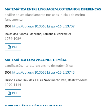
MATEMÁTICA ENTRE LINGUAGEM, COTIDIANO E DIFERENÇAS
análise de um planejamento nos anos iniciais do ensino
fundamental
DOI:
https://doi.org/10.30681/reps.v16i3.13709
Isaias dos Santos Ildebrand, Fabiana Niedermeier
1074-1089
PDF
MATEMÁTICA COM VISCONDE E EMÍLIA
gamificação, literatura e ensino de matemática
DOI:
https://doi.org/10.30681/reps.v16i3.13743
Dílson César Devides, Laura Nascimento Reis, Beatriz Soares
1090-1114
PDF
A PRODUÇÃO DE VÍDEO ESTUDANTIL