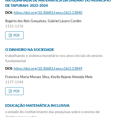
NA OLIMPÍADA DE MATEMÁTICA DA UNEMAT DO MUNICÍPIO
DE TAPURAH: 2022-2024
DOI:
https://doi.org/10.30681/reps.v16i3.13840
Rogério dos Reis Gonçalves, Gabriel Lázaro Cardim
1155-1176
PDF
O DINHEIRO NA SOCIEDADE
trabalhando o sistema monetário nos anos iniciais do ensino
fundamental
DOI:
https://doi.org/10.30681/reps.v16i3.13849
Francisca Maria Moraes Silva, Keylla Rejane Almeida Melo
1177-1194
PDF
EDUCAÇÃO MATEMÁTICA INCLUSIVA
o estado do conhecimento das pesquisas sobre o ensino de
álgebra para surdos