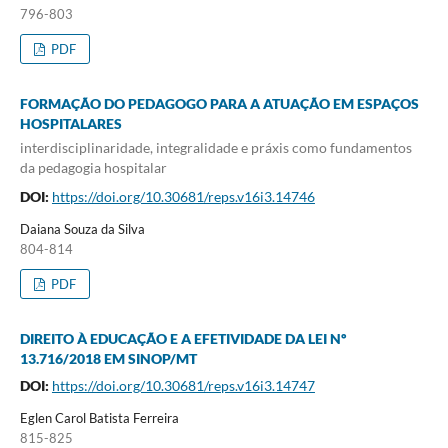
796-803
PDF
FORMAÇÃO DO PEDAGOGO PARA A ATUAÇÃO EM ESPAÇOS
HOSPITALARES
interdisciplinaridade, integralidade e práxis como fundamentos
da pedagogia hospitalar
DOI:
https://doi.org/10.30681/reps.v16i3.14746
Daiana Souza da Silva
804-814
PDF
DIREITO À EDUCAÇÃO E A EFETIVIDADE DA LEI Nº
13.716/2018 EM SINOP/MT
DOI:
https://doi.org/10.30681/reps.v16i3.14747
Eglen Carol Batista Ferreira
815-825