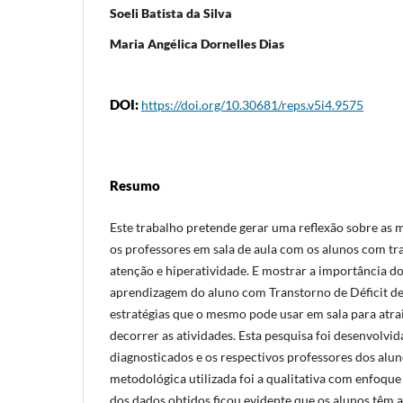
Soeli Batista da Silva
Maria Angélica Dornelles Dias
DOI:
https://doi.org/10.30681/reps.v5i4.9575
Resumo
Este trabalho pretende gerar uma reflexão sobre as m
os professores em sala de aula com os alunos com tra
atenção e hiperatividade. E mostrar a importância d
aprendizagem do aluno com Transtorno de Déficit de 
estratégias que o mesmo pode usar em sala para atra
decorrer as atividades. Esta pesquisa foi desenvolv
diagnosticados e os respectivos professores dos alu
metodológica utilizada foi a qualitativa com enfoque
dos dados obtidos ficou evidente que os alunos têm 