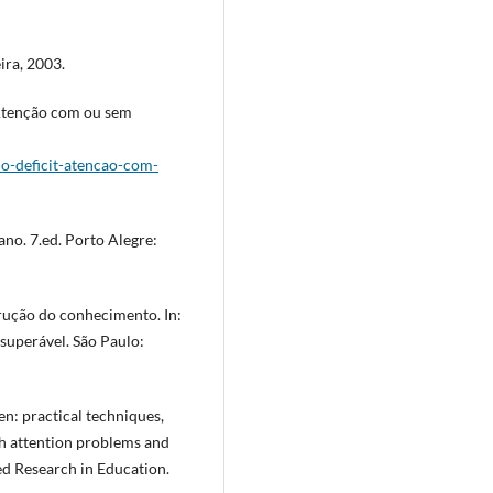
ira, 2003.
Atenção com ou sem
no-deficit-atencao-com-
o. 7.ed. Porto Alegre:
ução do conhecimento. In:
superável. São Paulo:
: practical techniques,
ith attention problems and
ed Research in Education.