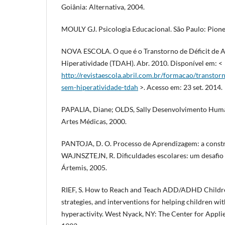
Goiânia: Alternativa, 2004.
MOULY GJ. Psicologia Educacional. São Paulo: Pione
NOVA ESCOLA. O que é o Transtorno de Déficit de 
Hiperatividade (TDAH). Abr. 2010. Disponível em: <
http://revistaescola.abril.com.br/formacao/transtor
sem-hiperatividade-tdah
>. Acesso em: 23 set. 2014.
PAPALIA, Diane; OLDS, Sally Desenvolvimento Human
Artes Médicas, 2000.
PANTOJA, D. O. Processo de Aprendizagem: a constr
WAJNSZTEJN, R. Dificuldades escolares: um desafio 
Ártemis, 2005.
RIEF, S. How to Reach and Teach ADD/ADHD Children
strategies, and interventions for helping children w
hyperactivity. West Nyack, NY: The Center for Appli