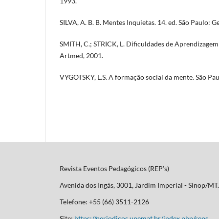
1993.
SILVA, A. B. B. Mentes Inquietas. 14. ed. São Paulo: G
SMITH, C.; STRICK, L. Dificuldades de Aprendizagem 
Artmed, 2001.
VYGOTSKY, L.S. A formação social da mente. São Pau
Revista Eventos Pedagógicos (REP’s)
Avenida dos Ingás, 3001, Jardim Imperial - Sinop/M
Telefone: +55 (66) 3511-2126
Site:
https://periodicos.unemat.br/index.php/reps