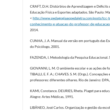
CRAFT, D.H. Distúrbios de Aprendizagem e Déficits 
Educação Física e Esportes adaptados. São Paulo: Ma
<
http://www.pedagogiaaopedaletra.com/posts/tcc-t
conhecimento-e-atuacao-do-professor-de-educacao-
2014.
CUNHA, J. A. Manual da versão em português das Esc
do Psicólogo, 2001.
FAZENDA, I. Metodologia da Pesquisa Educacional. 
GIOVANNI, L. M. O ambiente escolar e as ações de f
TIBALLI, E. F. A.; CHAVES. S. M. (Orgs.). Concepções
professores: diferentes olhares. Rio de Janeiro: DPA
KAMI, Constance. DEURIES, Rheta. Piaget para educa
Alegre: Artes Médicas, 1991.
LIBÂNEO, José Carlos. Organização e gestão da escola: