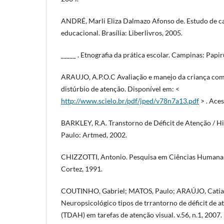
ANDRÉ, Marli Eliza Dalmazo Afonso de. Estudo de ca
educacional. Brasília: Liberlivros, 2005.
_____ . Etnografia da prática escolar. Campinas: Papir
ARAUJO, A.P.O.C Avaliação e manejo da criança com 
distúrbio de atenção. Disponível em: <
http://www.scielo.br/pdf/jped/v78n7a13.pdf
> . Aces
BARKLEY, R.A. Transtorno de Déficit de Atenção / H
Paulo: Artmed, 2002.
CHIZZOTTI, Antonio. Pesquisa em Ciências Humanas 
Cortez, 1991.
COUTINHO, Gabriel; MATOS, Paulo; ARAÚJO, Cati
Neuropsicológico tipos de trrantorno de déficit de a
(TDAH) em tarefas de atenção visual. v.56, n.1, 2007.