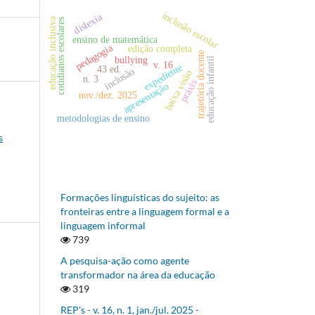
inclusão escolar
dislexia
educação inclusiva
cotidianos escolares
ensino de matemática
pedagogia
edição completa
trajetória docente
bullying
educação infantil
v. 16
expediente
43 ed.
inclusão
baixa visão
n. 3
práxis
apresentação
nov./dez. 2025
metodologias de ensino
s
Formações linguísticas do sujeito: as
fronteiras entre a linguagem formal e a
linguagem informal
739
A pesquisa-ação como agente
transformador na área da educação
319
REP's - v. 16, n. 1, jan./jul. 2025 -