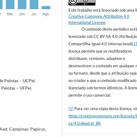
Este trabalho está licenciado sob uma l
Creative Commons Attribution 4.0
International License
.
O conteúdo deste periódico est
licenciado sob CC BY-SA 4.0 (Atribuiçã
Compartilha-Igual 4.0 Internacional)
[1
licença permite que os reutilizadores
distribuam, remixem, adaptem e
desenvolvam o conteúdo em qualquer 
ou formato, desde que a atribuição sej
de Pelotas – UCPel.
ao criador e que o conteúdo modificado
 Pelotas – UFPel.
licenciado sob termos idênticos. A licen
permite o uso comercial.
[1]
Para ver uma cópia desta licença, vis
https://creativecommons.org/licenses/
sa/4.0/deed.pt_BR
.
4.ed. Campinas: Papirus,