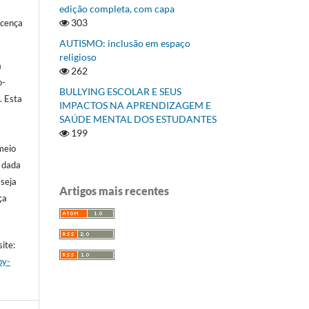
edição completa, com capa
303
icença
AUTISMO: inclusão em espaço
religioso
á
262
o-
BULLYING ESCOLAR E SEUS
]
. Esta
IMPACTOS NA APRENDIZAGEM E
SAÚDE MENTAL DOS ESTUDANTES
199
meio
a dada
 seja
Artigos mais recentes
ça
ite:
by-