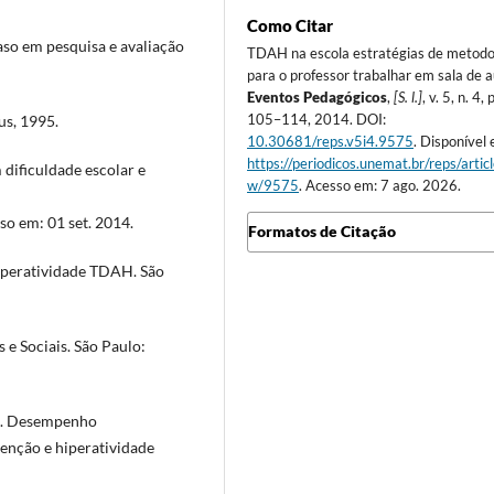
Como Citar
so em pesquisa e avaliação
TDAH na escola estratégias de metodo
para o professor trabalhar em sala de a
Eventos Pedagógicos
,
[S. l.]
, v. 5, n. 4, p
105–114, 2014. DOI:
us, 1995.
10.30681/reps.v5i4.9575
. Disponível
https://periodicos.unemat.br/reps/artic
dificuldade escolar e
w/9575
. Acesso em: 7 ago. 2026.
so em: 01 set. 2014.
Formatos de Citação
iperatividade TDAH. São
e Sociais. São Paulo:
a. Desempenho
tenção e hiperatividade