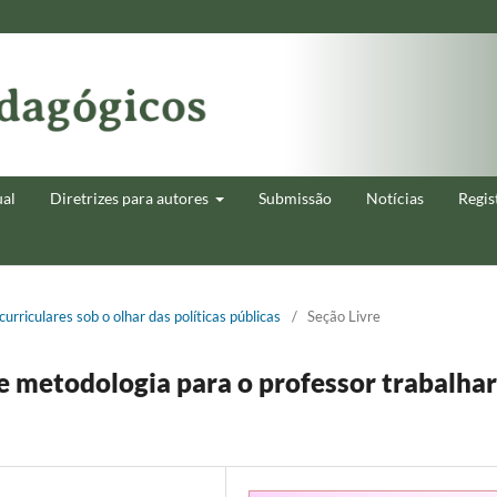
ual
Diretrizes para autores
Submissão
Notícias
Regis
curriculares sob o olhar das políticas públicas
/
Seção Livre
e metodologia para o professor trabalhar