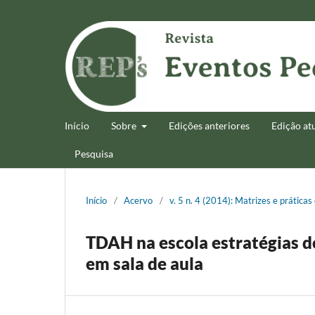
Início
Sobre
Edições anteriores
Edição at
Pesquisa
Início
/
Acervo
/
v. 5 n. 4 (2014): Matrizes e práticas 
TDAH na escola estratégias d
em sala de aula