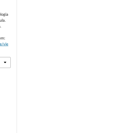
logia
ula.
.
 em:
le/vie