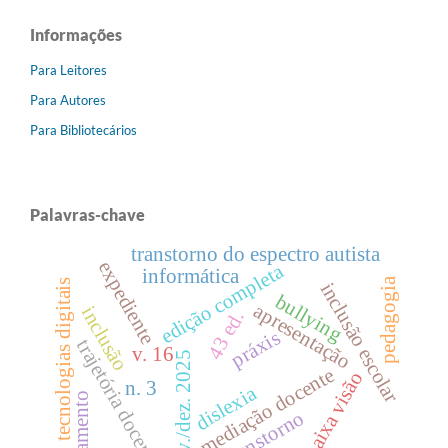
Informações
Para Leitores
Para Autores
Para Bibliotecários
Palavras-chave
transtorno do espectro autista
expediente
edição completa
informática
pedagogia
tecnologias digitais
inclusão escolar
bullying
apresentação
inclusão
43 ed.
práxis
trajetória docente
v. 16
nov./dez. 2025
mediação docente
baixa visão
n. 3
dislexia
letramento
transtorno