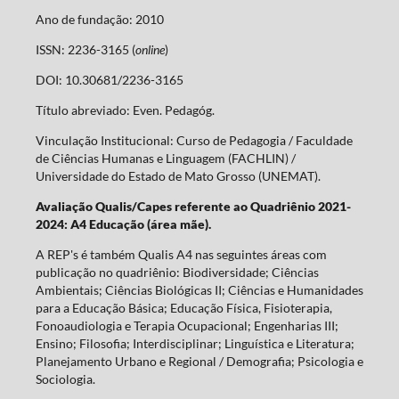
Ano de fundação: 2010
ISSN: 2236-3165 (
online
)
DOI: 10.30681/2236-3165
Título abreviado: Even. Pedagóg.
Vinculação Institucional: Curso de Pedagogia / Faculdade
de Ciências Humanas e Linguagem (FACHLIN) /
Universidade do Estado de Mato Grosso (UNEMAT).
Avaliação Qualis/Capes referente ao Quadriênio 2021-
2024: A4 Educação (área mãe).
A REP's é também Qualis A4 nas seguintes áreas com
publicação no quadriênio: Biodiversidade; Ciências
Ambientais; Ciências Biológicas II; Ciências e Humanidades
para a Educação Básica; Educação Física, Fisioterapia,
Fonoaudiologia e Terapia Ocupacional; Engenharias III;
Ensino; Filosofia; Interdisciplinar; Linguística e Literatura;
Planejamento Urbano e Regional / Demografia; Psicologia e
Sociologia.