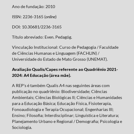
Ano de fundação: 2010
ISSN: 2236-3165 (
online
)
DOI: 10.30681/2236-3165
Título abreviado: Even. Pedagóg.
Vinculação Institucional: Curso de Pedagogia / Faculdade
de Ciências Humanas e Linguagem (FACHLIN) /
Universidade do Estado de Mato Grosso (UNEMAT).
Avaliação Qualis/Capes referente ao Quadriênio 2021-
2024: A4 Educação (área mãe).
A REP's é também Qualis A4 nas seguintes áreas com
publicação no quadriênio: Biodiversidade; Ciências
Ambientais; Ciências Biológicas II; Ciências e Humanidades
para a Educação Básica; Educação Física, Fisioterapia,
Fonoaudiologia e Terapia Ocupacional; Engenharias III;
Ensino; Filosofia; Interdisciplinar; Linguística e Literatura;
Planejamento Urbano e Regional / Demografia; Psicologia e
Sociologia.